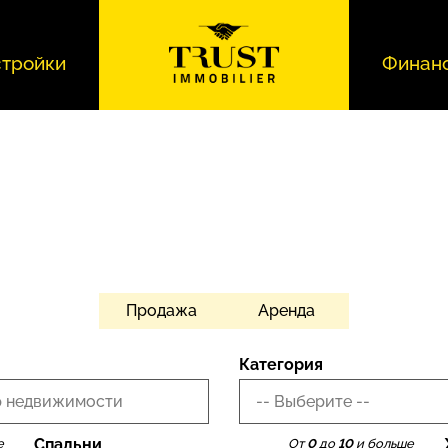
тройки
Финан
Продажа
Аренда
Категория
 недвижимости
-- Выберите --
Спальни
е
От
0
до
10
и больше