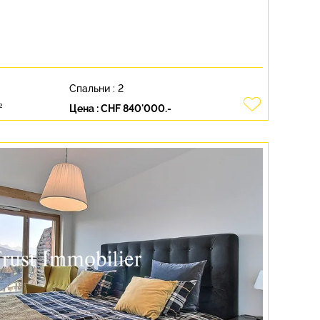
Спальни :
2
²
Цена :
CHF 840'000.-