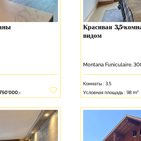
таны
Красивая 3,5-ком
видом
Montana Funiculaire, 3
Комнаты :
3.5
'750'000.-
Условная площадь :
98 m²