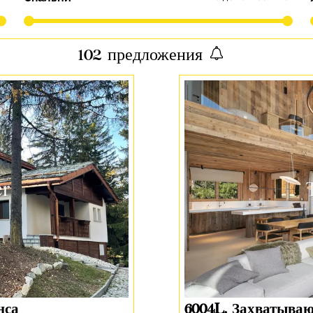
102
предложения
нса
6004L. Захватыва