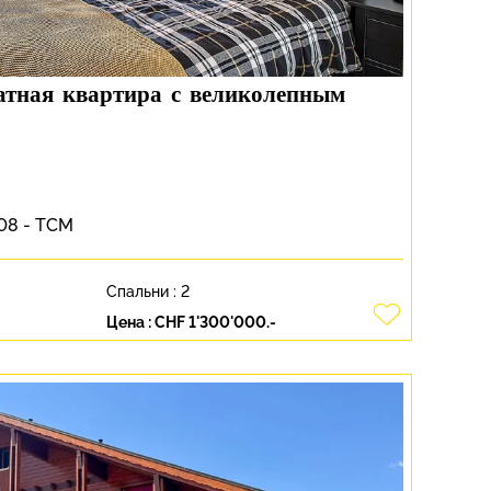
натная квартира с великолепным
008 - TCM
Спальни :
2
Цена :
CHF 1'300'000.-