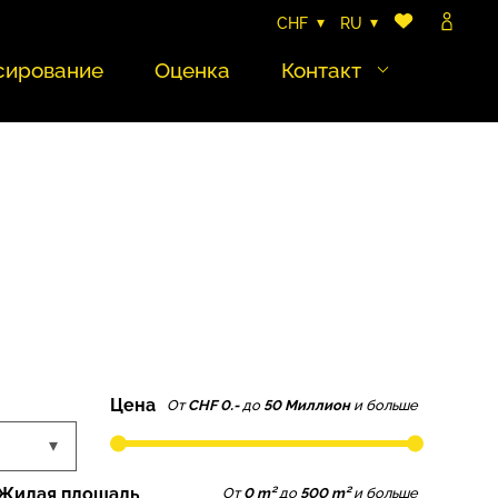
CHF
RU
сирование
Оценка
Контакт
Цена
От
CHF 0.-
до
50 Миллион
и больше
Жилая площадь
От
0 m²
до
500 m²
и больше