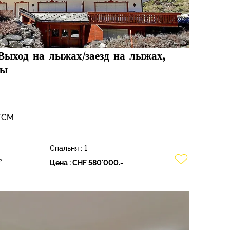
s.Выход на лыжах/заезд на лыжах,
вы
 TCM
Спальня :
1
²
Цена :
CHF 580'000.-