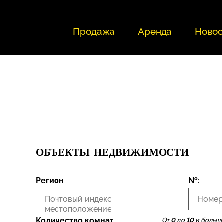
Продажа
Аренда
Новос
ОБЪЕКТЫ НЕДВИЖИМОСТИ
Регион
№:
Почтовый индекс
Номер
местоположение
Количество комнат
От
0
до
10
и больш