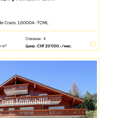
 de Crans, 1.60004- TCML
Спальни :
4
0 m²
Цена :
CHF 20'000.-/мес.