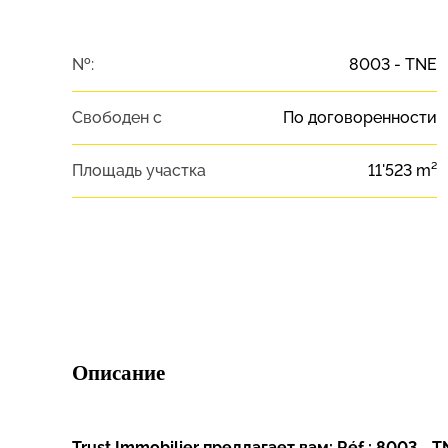
№:
8003 - TNE
Свободен с
По договоренности
Площадь участка
11'523 m²
Описание
Trust Immobilier предлагает вам: Réf : 8003 - T