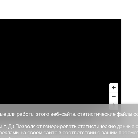
е для работы этого веб-сайта, статистические файлы c
MapLibre
 т. Д.) Позволяют генерировать статистические данные о
рекламы на своем сайте в соответствии с вашим просмо