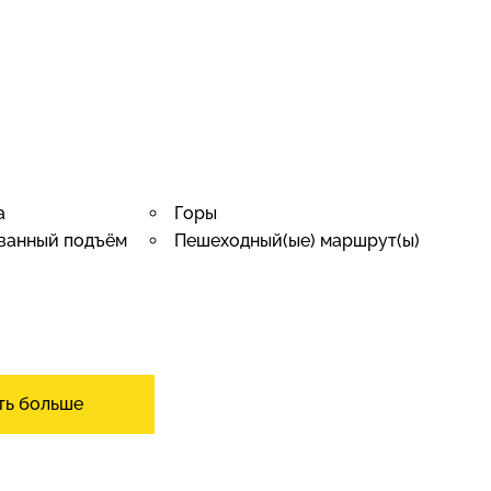
а
Горы
ванный подъём
Пешеходный(ые) маршрут(ы)
ть больше