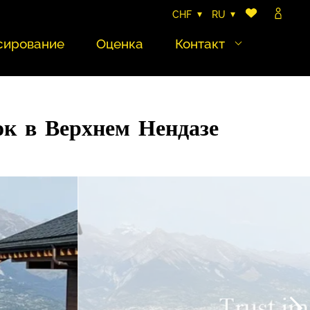
CHF
RU
сирование
Оценка
Контакт
ок в Верхнем Нендазе