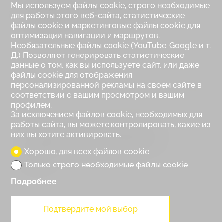
Мы используем файлы cookie, строго необходимые
Расходы на создание ипотечного
для работы этого веб-сайта, статистические
сертификата
файлы cookie и маркетинговые файлы cookie для
оптимизации навигации и маршрутов.
%
CHF 0.-
Необязательные файлы cookie (YouTube, Google и т.
Д.) Позволяют генерировать статистические
данные о том, как вы используете сайт, или даже
файлы cookie для отображения
персонализированной рекламы на своем сайте в
соответствии с вашим просмотром и вашим
профилем.
За исключением файлов cookie, необходимых для
работы сайта, вы можете контролировать, какие из
них вы хотите активировать.
Общая стоимость приобретения
Хорошо, для всех файлов cookie
CHF 0.-
Только строго необходимые файлы cookie
Подробнее
Подтвердите мой выбор