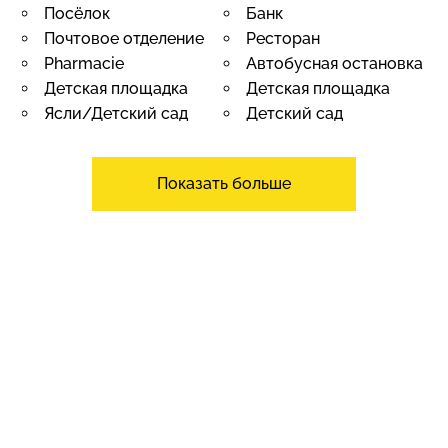
Посёлок
Банк
Почтовое отделение
Ресторан
Pharmacie
Автобусная остановка
Детская площадка
Детская площадка
Ясли/Детский сад
Детский сад
Начальная школа
Средняя школа
Terrain de football
Доктор
Показать больше
Экстерьер
Балкон
Терраса
Сад
Тишина/Покой
Зелень
Парковка под крышей
Общественная
Крытая машина
автостоянка
Парковочные места
De la route
для посетителей
Построен на плоской
Изоляция крыши и
площадке
периметра