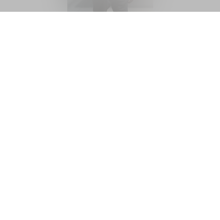
Manuel Vieira
Тел.
+41 (0) 27 480 10 37
Моб.
076 770 42 43
m.vieira@trustimmobilier.ch