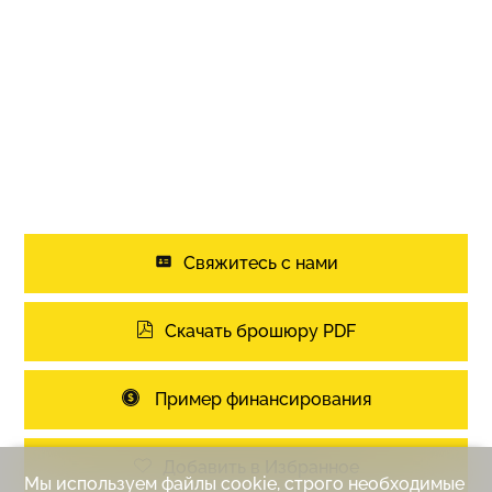
Юг
Запад
Освящённость
Оптимальное
Целый день
Вид
Живописные
открытый
окрестности
Панорамный
Горы
Стиль дизайна
Свяжитесь с нами
Модерн
Скачать брошюру PDF
Стандартная постройка
Сертификат
ЭСЗ
Пример финансирования
Минерджи
(Энергосберегающее
здание)
Добавить в Избранное
Мы используем файлы cookie, строго необходимые