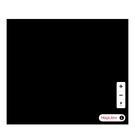
Морозильная камера
Посудомоечная
машина
Стиральная машина
Подводка к
стиральной машине
Ванна
Душ
Телефон
Кабельное
телевидение
Интернет
Подключение к
интернету
Интерфон
Встроенный пылесос
Вентиляция
Наружное освещение
Пол
Плитка
Паркет
Состояние недвижимости
Новый
MapLibre
Ориентация