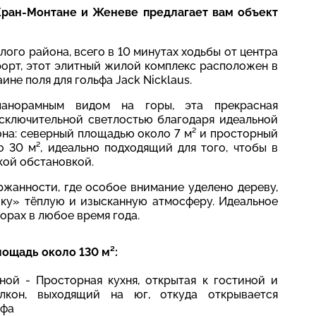
 Кран-Монтане и Женеве предлагает вам объект
лого района, всего в 10 минутах ходьбы от центра
урорт, этот элитный жилой комплекс расположен в
не поля для гольфа Jack Nicklaus.
анорамным видом на горы, эта прекрасная
исключительной светлостью благодаря идеальной
кона: северный площадью около 7 м² и просторный
30 м², идеально подходящий для того, чтобы в
кой обстановкой.
ржанности, где особое внимание уделено дереву,
ку» тёплую и изысканную атмосферу. Идеальное
орах в любое время года.
ощадь около 130 м²:
ой - Просторная кухня, открытая к гостиной и
лкон, выходящий на юг, откуда открывается
ьфа