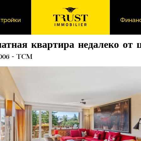
тройки
Финан
натная квартира недалеко от 
4006 - TCM