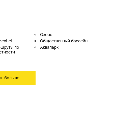
Озеро
dentiel
Общественный бассейн
шруты по
Аквапарк
стности
иниума
Тишина/Покой
ть больше
овкой
Открытая кухня
Немеблирована
Много света