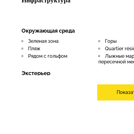
Инфраструктура
Окружающая среда
Зеленая зона
Горы
Пляж
Quartier rési
Рядом с гольфом
Лыжные мар
пересечной ме
Экстерьер
Балкон
Сад кондом
Зелень
Пруд
Показа
Интерьер
Лифт
Бокс с клад
Гостевой туалет
Погреб
Встроенные шкафы
Камин