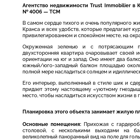
Агентство недвижимости Trust Immobilier в
№ 4006 — TCM
В самом сердце тихого и очень популярного жи
Кранса и всех удобств, которые предлагает к
привилегированном и спокойном месте, на окраи
Окруженная зеленью и с потрясающим п
двухсторонняя квартира очаровывает своей 
ориентации на юг и запад. Оно имеет два бал
южный/юго-западный балкон площадью около 
полной мере насладиться солнцем и идилличес
Его интерьер, выполненный в стиле шик и сде
придает этому настоящему «уютному гнездыш
место, чтобы насладиться искусством жизни в г
Планировка этого объекта занимает жилую пл
Основные помещения:
Прихожая с гардеробн
столовой, с несколькими выходами на ба
великолепный панорамный вид на поле для гол