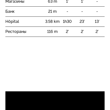
Магазины
63 m
1'
1'
-
Юг
Банк
21 m
-
-
-
Освящённость
Hôpital
3.58 km
1h30
23'
13'
Оптимальное
Целый день
Рестораны
116 m
2'
2'
2'
Вид
открытый