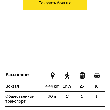
Показать больше
Терраса
Парковочные места
для посетителей
De la route
Построен на плоской
площадке
Интерьер
Подходит для людей с
Парковочные места
ограниченными
для посетителей
возможностями
Гостевой туалет
Двойной витраж
Много света
Пол
Расстояние
Линолеум
Вокзал
4.44 km
1h39
25'
16'
Состояние недвижимости
Общественный
60 m
1'
1'
1'
Как новый
транспорт
Ориентация