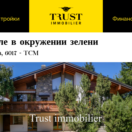
тройки
Финан
ле в окружении зелени
a
, 6017 - TCM