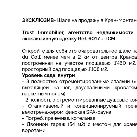
ЭКСКЛЮЗИВ
- Шале на продажу в Кран-Монтан
Trust Immobilier, агентство недвижимост
эксклюзивную сделку Ref. 6017 - TCM
Откройте для себя это очаровательное шале 
du Golf, менее чем в 2 км от центра Кранса
построенная на участке площадью 1'460 м2
просторный сад площадью 1'108 м2.
Уровень сада, внутри
- 3 полностью отремонтированные спальни (
выходящей на юг, двуспальными кроватями
паркетным полом)
- 2 полностью отремонтированные душевые ко
- Отапливаемый и кондиционируемый трен
велотренажером, финская SPA-сауна
- Погреб, прачечная, котельная
- Двойной гараж (54 м2) с местом для хран
воротами