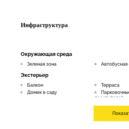
Инфраструктура
Окружающая среда
Зеленая зона
Автобусная 
Экстерьер
Балкон
Терраса
Домик в саду
Парковочные
посетителей
Интерьер
Показа
Гараж
Гостевой ту
Кладовка
Сауна