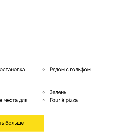
остановка
Рядом с гольфом
Зелень
 места для
Four à pizza
ть больше
алет
Погреб
Фитнес-зал