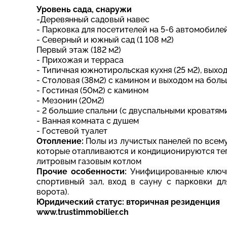
Уровень сада, снаружи
-Деревянный садовый навес
- Парковка для посетителей на 5-6 автомобиле
- Северный и южный сад (1 108 м2)
Первый этаж (182 м2)
- Прихожая и терраса
- Типичная южнотирольская кухня (25 м2), вых
- Столовая (38м2) с камином и выходом на бол
- Гостиная (50м2) с камином
- Мезонин (20м2)
- 2 большие спальни (с двуспальными кроватям
- Ванная комната с душем
- Гостевой туалет
Отопление:
Полы из лучистых панелей по всему
которые отапливаются и кондиционируются теп
литровым газовым котлом
Прочие особенности:
Унифицированные ключи
спортивный зал, вход в сауну с парковки д
ворота).
Юридический статус: вторичная резиденция
www.trustimmobilier.ch