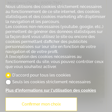
Montreux Chailly, 6009-TMO
Nous utilisons des cookies strictement nécessaires
au fonctionnement de ce site internet, des cookies
statistiques et des cookies marketing afin d'optimiser
Pièces :
8.5
Chambres :
5
la navigation et les parcours.
Surface brute habitable :
Prix :
CHF 3'500'000.-
Les cookies non-nécessaires (youtube, google, etc..)
278 m²
permettent de générer des données statistiques sur
la façon dont vous utilisez le site ou encore des
cookies permettant d’afficher des publicités
personnalisées sur leur site en fonction de votre
VENDU
navigation et de votre profil.
À l’exception des cookies nécessaires au
fonctionnement du site, vous pouvez contrôler ceux
que vous souhaitez activer.
D'accord pour tous les cookies
Seuls les cookies strictement nécessaires
Plus d'informations sur l'utilisation des cookies
6010. Maison individuelle en première ligne
Confirmer mon choix
du lac à Saint‑Prex