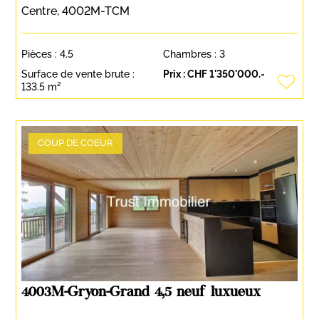
Centre, 4002M-TCM
Pièces :
4.5
Chambres :
3
Surface de vente brute :
Prix :
CHF 1'350'000.-
133.5 m²
COUP DE COEUR
4003M-Gryon-Grand 4,5 neuf luxueux