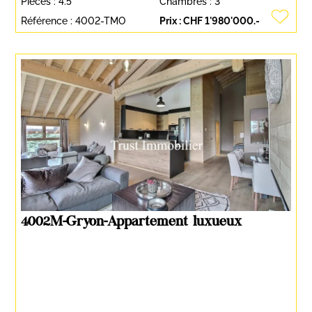
Pièces :
4.5
Chambres :
3
Référence :
4002-TMO
Prix :
CHF 1'980'000.-
4002M-Gryon-Appartement luxueux