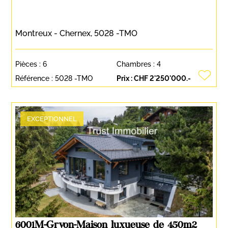
Montreux - Chernex, 5028 -TMO
Pièces :
6
Chambres :
4
Référence :
5028 -TMO
Prix :
CHF 2'250'000.-
EXCEPTIONNEL
6001M-Gryon-Maison luxueuse de 450m2