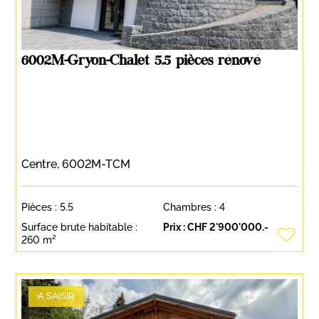
6002M-Gryon-Chalet 5.5 pièces rénové
Centre, 6002M-TCM
Pièces :
5.5
Chambres :
4
Surface brute habitable :
Prix :
CHF 2'900'000.-
260 m²
A SAISIR