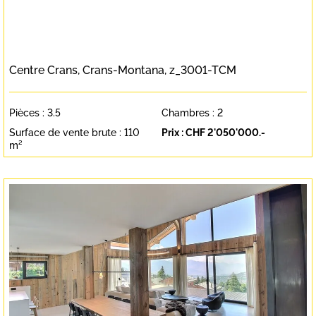
Centre Crans,
Crans-Montana
, z_3001-TCM
Pièces :
3.5
Chambres :
2
Surface de vente brute :
110
Prix :
CHF 2'050'000.-
m²