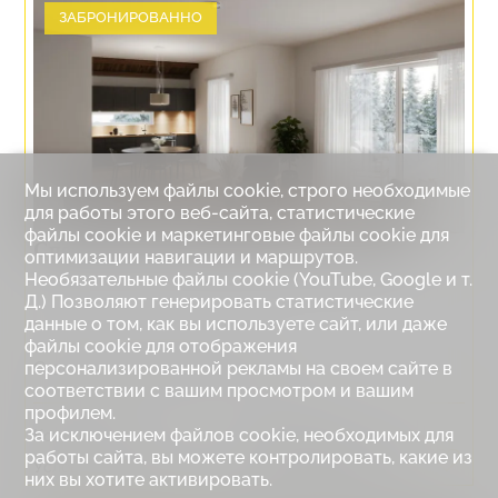
ЗАБРОНИРОВАННО
Мы используем файлы cookie, строго необходимые
для работы этого веб-сайта, статистические
файлы cookie и маркетинговые файлы cookie для
Специальные предложения квартир
оптимизации навигации и маршрутов.
Необязательные файлы cookie (YouTube, Google и т.
Д.) Позволяют генерировать статистические
данные о том, как вы используете сайт, или даже
файлы cookie для отображения
Crans-Montana, MAB5 - TCM
персонализированной рекламы на своем сайте в
соответствии с вашим просмотром и вашим
профилем.
За исключением файлов cookie, необходимых для
Комнаты :
3.5
Спальни :
2
работы сайта, вы можете контролировать, какие из
Условная площадь :
126 m²
Цена :
CHF 846'500.-
них вы хотите активировать.