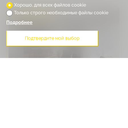
Хорошо, для всех файлов cookie
Только строго необходимые файлы cookie
ЗАБРОНИРОВАННО
Подробнее
Подтвердите мой выбор
Специальные предложения квартир
Crans-Montana, MAB6 - TCM
Комнаты :
3.5
Спальни :
2