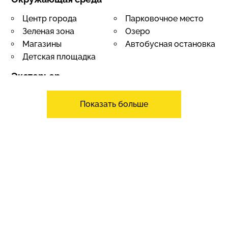
Центр города
Парковочное место
Зеленая зона
Озеро
Магазины
Автобусная остановка
Детская площадка
Экстерьер
Балкон
Терраса
Показать больше
Сад
Интерьер
Лифт
Подземная
автостоянка
Погреб
помещение в винном
погребе
Хранилище для лыж
Камин
Много света
Ориентация