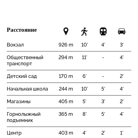
Юг
Вид
Расстояние
открытый
Горы
Вокзал
926 m
10'
4'
3'
Общественный
294 m
11'
-
4'
транспорт
Детский сад
170 m
6'
-
2'
Начальная школа
244 m
10'
5'
4'
Магазины
405 m
5'
3'
2'
Горнолыжный
365 m
8'
5'
4'
подъемник
Центр
403 m
4'
2'
1'