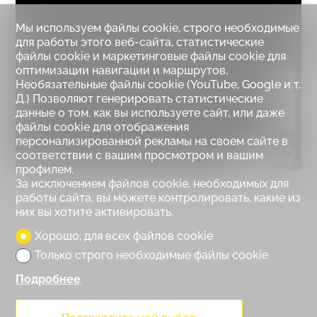
Мы используем файлы cookie, строго необходимые
для работы этого веб-сайта, статистические
файлы cookie и маркетинговые файлы cookie для
оптимизации навигации и маршрутов.
Необязательные файлы cookie (YouTube, Google и т.
Д.) Позволяют генерировать статистические
данные о том, как вы используете сайт, или даже
файлы cookie для отображения
персонализированной рекламы на своем сайте в
соответствии с вашим просмотром и вашим
MapLibre
профилем.
За исключением файлов cookie, необходимых для
работы сайта, вы можете контролировать, какие из
них вы хотите активировать.
Хорошо, для всех файлов cookie
Только строго необходимые файлы cookie
Подробнее