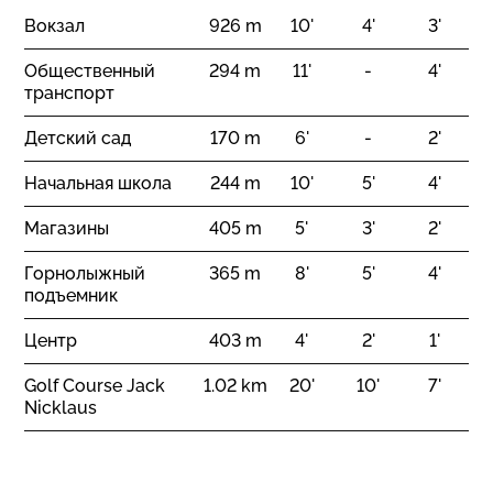
Вокзал
926 m
10'
4'
3'
Общественный
294 m
11'
-
4'
транспорт
Детский сад
170 m
6'
-
2'
Начальная школа
244 m
10'
5'
4'
Магазины
405 m
5'
3'
2'
Горнолыжный
365 m
8'
5'
4'
подъемник
Центр
403 m
4'
2'
1'
Golf Course Jack
1.02 km
20'
10'
7'
Nicklaus