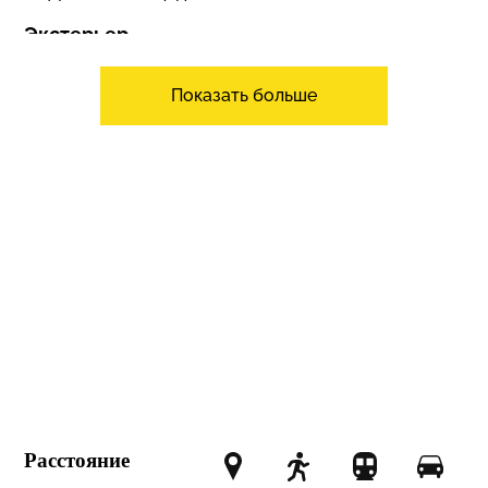
Экстерьер
Балкон
Терраса
Показать больше
Сад
Интерьер
Лифт
Подземная
автостоянка
Погреб
помещение в винном
погребе
Хранилище для лыж
Камин
Много света
Ориентация
Юг
Вид
Расстояние
открытый
Горы