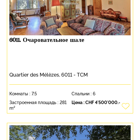
6011. Очаровательное шале
Quartier des Mélèzes, 6011 - TCM
Комнаты :
7.5
Спальни :
6
Застроенная площадь :
281
Цена :
CHF 4'500'000.-
m²