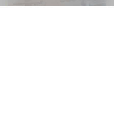
6041. Шале Rare, 15 минут ходьбы от
Риджент
15 min à pied du Regent School, 6041I-TCM
Комнаты :
6.5
Спальни :
4
Застроенная площадь :
406
Цена :
CHF 6'500'000.-
m²
ИСКЛЮЧИТЕЛЬНОЕ