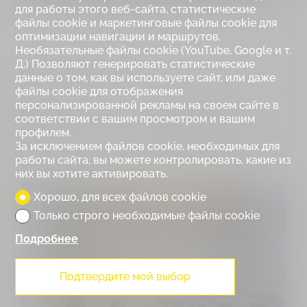
для работы этого веб-сайта, статистические
файлы cookie и маркетинговые файлы cookie для
оптимизации навигации и маршрутов.
Необязательные файлы cookie (YouTube, Google и т.
Д.) Позволяют генерировать статистические
Bluche, 6033 - TCM
данные о том, как вы используете сайт, или даже
файлы cookie для отображения
персонализированной рекламы на своем сайте в
Комнаты :
4.5
Спальни :
3
соответствии с вашим просмотром и вашим
Застроенная площадь :
222
Цена :
CHF 1'900'000.-
профилем.
m²
За исключением файлов cookie, необходимых для
работы сайта, вы можете контролировать, какие из
них вы хотите активировать.
Хорошо, для всех файлов cookie
Только строго необходимые файлы cookie
Подробнее
Подтвердите мой выбор