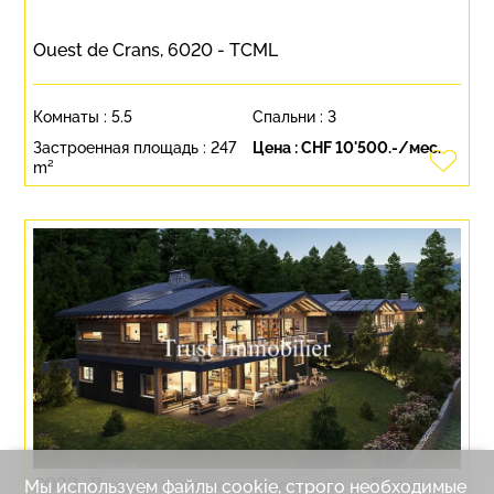
Ouest de Crans, 6020 - TCML
Комнаты :
5.5
Спальни :
3
Застроенная площадь :
247
Цена :
CHF 10'500.-/мес.
m²
6033. Великолепное новое шале в Блюше
Мы используем файлы cookie, строго необходимые