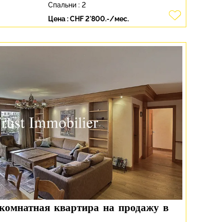
Спальни :
2
Цена :
CHF 2'800.-/мес.
5-комнатная квартира на продажу в