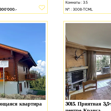
Комнаты :
3.5
'300'000.-
№: :
3008-TCML
ющаяся квартира
3015. Приятная 3,