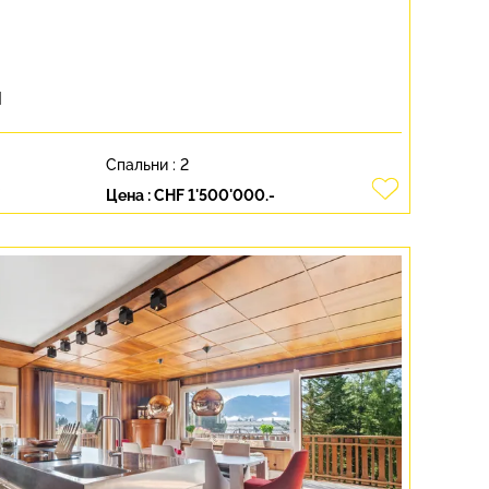
M
Спальни :
2
²
Цена :
CHF 1'500'000.-