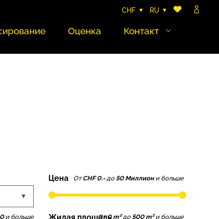
CHF
RU
сирование
Оценка
Контакт
Цена
От
CHF 0.-
до
50 Миллион
и больше
Жилая площадь
0
и больше
От
0 m²
до
500 m²
и больше