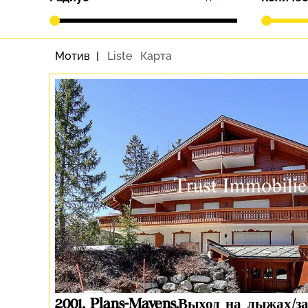
Мотив
Liste
Карта
2001. Plans-Mayens.Выход на лыжах/з