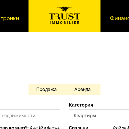
тройки
Финан
Продажа
Аренда
Категория
 недвижимости
Квартиры
тво комнат
Спальни
От
0
до
10
и больше
От
0
до
1