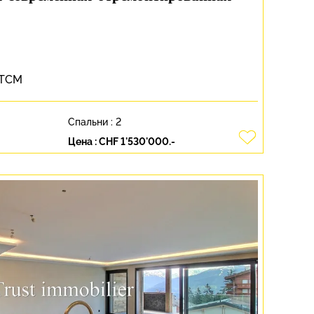
 TCM
Спальни :
2
Цена :
CHF 1'530'000.-