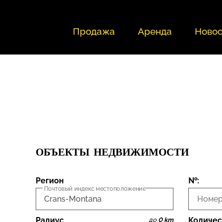
Продажа
Аренда
Новос
ОБЪЕКТЫ НЕДВИЖИМОСТИ
Регион
№:
Почтовый индекс местоположение
Номер
Радиус
Количес
до
0 km