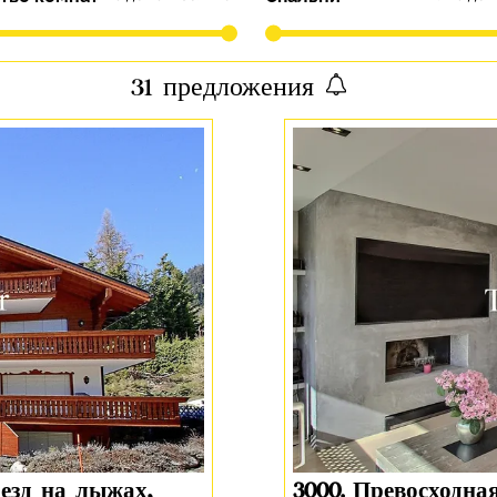
31
предложения
аезд на лыжах,
3000. Превосходна