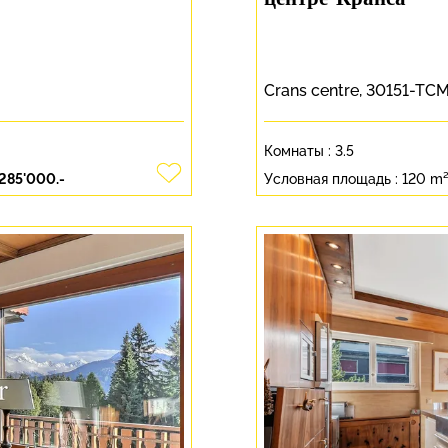
центре Кранса
Crans centre, 30151-TC
Комнаты :
3.5
'285'000.-
Условная площадь :
120 m