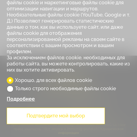
файлы cookie и маркетинговые файлы cookie для
оптимизации навигации и маршрутов.
Необязательные файлы cookie (YouTube, Google и т.
Д.) Позволяют генерировать статистические
данные о том, как вы используете сайт, или даже
файлы cookie для отображения
персонализированной рекламы на своем сайте в
соответствии с вашим просмотром и вашим
профилем.
За исключением файлов cookie, необходимых для
работы сайта, вы можете контролировать, какие из
Trust immobilier
них вы хотите активировать.
Route du Rawyl 30
Хорошо, для всех файлов cookie
3963 Crans-Montana, Suisse
Только строго необходимые файлы cookie
Тел.
+41 (0) 27 480 10 37
Электронное письмо
info@trustimmobilier.ch
Подробнее
Подтвердите мой выбор
© Copyright 2018 TRUST IMMOBILIER
®
программное обеспечение Immomig
2004-2026 IMMOMIG SA | Все
права защищены | Все анонсы в
immomig-portal.ch
|
Юридическая
информация