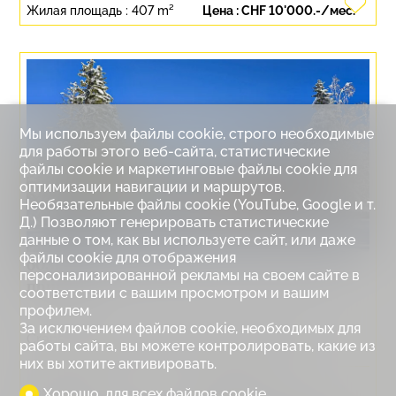
Жилая площадь :
407 m²
Цена :
CHF 10'000.-/мес.
Мы используем файлы cookie, строго необходимые
для работы этого веб-сайта, статистические
файлы cookie и маркетинговые файлы cookie для
оптимизации навигации и маршрутов.
Необязательные файлы cookie (YouTube, Google и т.
Д.) Позволяют генерировать статистические
данные о том, как вы используете сайт, или даже
файлы cookie для отображения
6031. Ваш будущий дом в самом сердце
персонализированной рекламы на своем сайте в
природы
соответствии с вашим просмотром и вашим
профилем.
За исключением файлов cookie, необходимых для
Crans-Montana, secteur Trionna, 6031 - TCM
работы сайта, вы можете контролировать, какие из
них вы хотите активировать.
Комнаты :
8.5
Спальни :
6
Хорошо, для всех файлов cookie