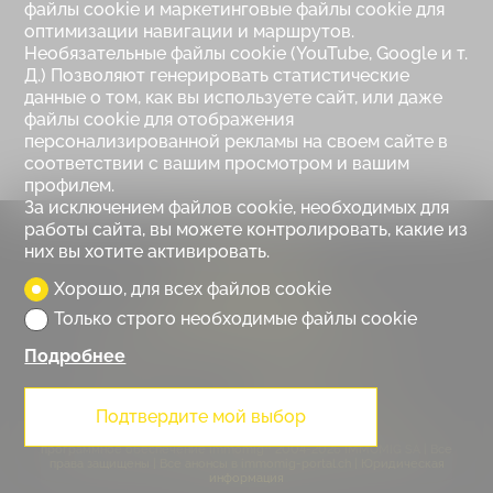
файлы cookie и маркетинговые файлы cookie для
оптимизации навигации и маршрутов.
Необязательные файлы cookie (YouTube, Google и т.
Д.) Позволяют генерировать статистические
данные о том, как вы используете сайт, или даже
файлы cookie для отображения
персонализированной рекламы на своем сайте в
соответствии с вашим просмотром и вашим
профилем.
За исключением файлов cookie, необходимых для
работы сайта, вы можете контролировать, какие из
Trust immobilier
них вы хотите активировать.
Route du Rawyl 30
Хорошо, для всех файлов cookie
3963 Crans-Montana, Suisse
Только строго необходимые файлы cookie
Тел.
+41 (0) 27 480 10 37
Электронное письмо
info@trustimmobilier.ch
Подробнее
Подтвердите мой выбор
© Copyright 2018 TRUST IMMOBILIER
®
программное обеспечение Immomig
2004-2026 IMMOMIG SA | Все
права защищены | Все анонсы в
immomig-portal.ch
|
Юридическая
информация