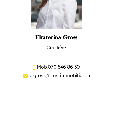
Ekaterina Gross
Courtière
Mob.
079 546 86 59
e.gross@trustimmobilier.ch