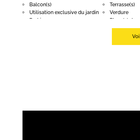
Balcon(s)
Terrasse(s)
Utilisation exclusive du jardin
Verdure
Parking
Place(s) de p
Place d'amarrage
Voi
Intérieur
Cuisine ouverte
WC visiteurs
Cave à vin
Lumineux
Equipement
Cuisine agencée
Plaques vit
Réfrigérateur
Lave-vaissel
Sèche-linge
Baignoire
Alarme
Sol
Carrelage
Parquet
Etat