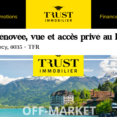
motions
Financ
énovée, vue et accès privé au
ecy
, 6035 - TFR