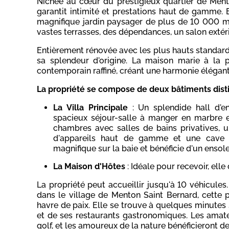
Nichée au cœur du prestigieux quartier de Mento
garantit intimité et prestations haut de gamme. 
magnifique jardin paysager de plus de 10 000 m².
vastes terrasses, des dépendances, un salon extérie
Entièrement rénovée avec les plus hauts standard
sa splendeur d'origine. La maison marie à la p
contemporain raffiné, créant une harmonie élégant
La propriété se compose de deux bâtiments disti
La Villa Principale
: Un splendide hall d'e
spacieux séjour-salle à manger en marbre 
chambres avec salles de bains privatives, 
d'appareils haut de gamme et une cave à 
magnifique sur la baie et bénéficie d'un ensol
La Maison d'Hôtes
: Idéale pour recevoir, elle
La propriété peut accueillir jusqu'à 10 véhicules
dans le village de Menton Saint Bernard, cette 
havre de paix. Elle se trouve à quelques minutes
et de ses restaurants gastronomiques. Les amate
golf, et les amoureux de la nature bénéficieront d