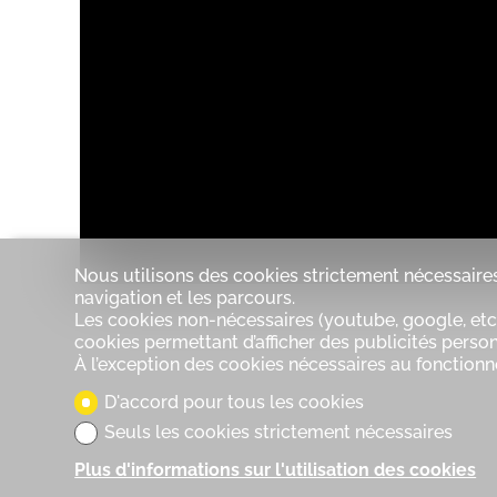
Comme neuf
Vue
Belle vue
Dégagée
Lac
Jardin
Forêt
Montagnes
Nous utilisons des cookies strictement nécessaires
navigation et les parcours.
Les cookies non-nécessaires (youtube, google, etc.
cookies permettant d’afficher des publicités personn
À l’exception des cookies nécessaires au fonction
D'accord pour tous les cookies
Seuls les cookies strictement nécessaires
Plus d'informations sur l'utilisation des cookies