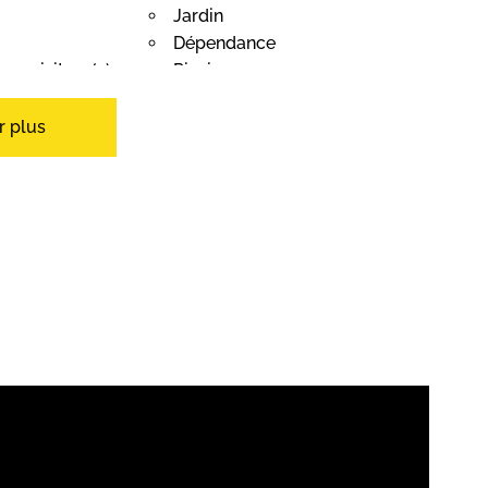
Jardin
Dépendance
arc visiteur(s)
Piscine
r plus
Cave
rocéramiques
Four
le
Lave-linge
Douche
Marbre