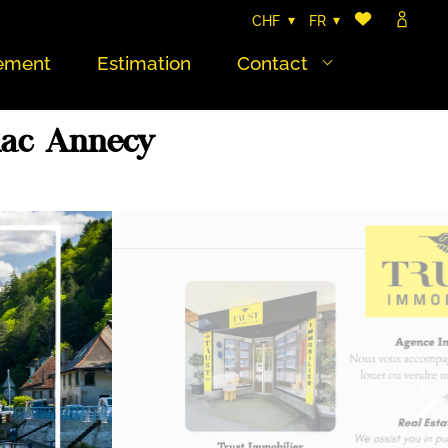
CHF
FR
ement
Estimation
Contact
 lac Annecy