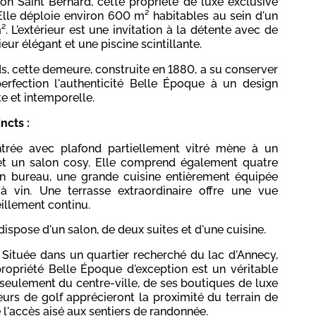
n Saint Bernard, cette propriété de luxe exclusive
Elle déploie environ 600 m² habitables au sein d'un
 L'extérieur est une invitation à la détente avec de
ur élégant et une piscine scintillante.
s, cette demeure, construite en 1880, a su conserver
erfection l'authenticité Belle Époque à un design
e et intemporelle.
ncts :
ntrée avec plafond partiellement vitré mène à un
et un salon cosy. Elle comprend également quatre
un bureau, une grande cuisine entièrement équipée
vin. Une terrasse extraordinaire offre une vue
eillement continu.
 dispose d'un salon, de deux suites et d'une cuisine.
. Située dans un quartier recherché du lac d'Annecy,
propriété Belle Époque d'exception est un véritable
 seulement du centre-ville, de ses boutiques de luxe
urs de golf apprécieront la proximité du terrain de
e l'accès aisé aux sentiers de randonnée.