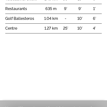
Restaurants
635 m
9'
9'
1'
Golf Ballesteros
1.04 km
-
10'
6'
Centre
1.27 km
25'
10'
4'