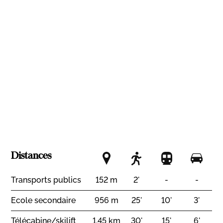
Garage
WC visiteurs
Cave
Réduit
Sauna
Salle fitness
Cheminée
Double vitrage
Lumineux
Mezzanine
Equipement
Cuisine équipée
Cuisine avec îlot
Lave-linge
Sèche-linge
Exposition
Sud
Distances
Ensoleillement
Transports publics
152 m
2'
-
-
Bon
Ecole secondaire
956 m
25'
10'
3'
Télécabine/skilift
1.45 km
30'
15'
6'