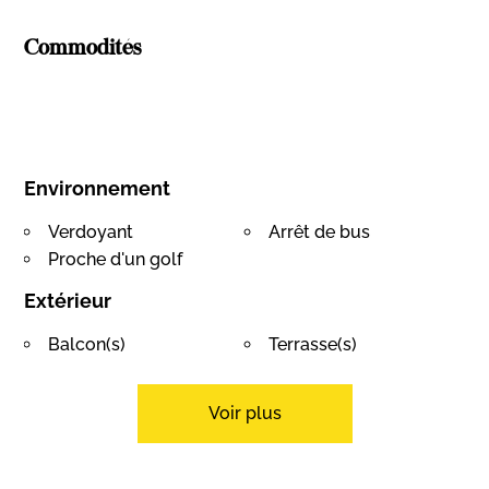
Commodités
Environnement
Verdoyant
Arrêt de bus
Proche d'un golf
Extérieur
Balcon(s)
Terrasse(s)
Verdure
Cabanon
Place(s) de parc
Four à pizza
Voir plus
visiteur(s)
Intérieur