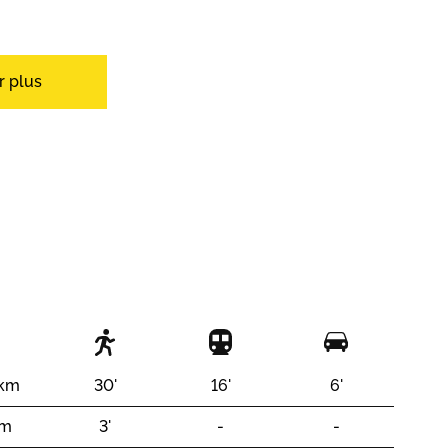
r plus
Baignoire
 km
30'
16'
6'
 m
3'
-
-