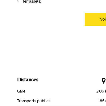
Terrasse(s)
Intérieur
Cheminée
Lumineux
Voi
Equipement
Cuisine équipée
Douche
Sol
Parquet
Vue
Dégagée
Distances
Gare
2.06
Transports publics
185