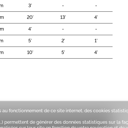
 m
3'
-
-
 m
20'
13'
4'
 m
4'
-
-
 m
5'
2'
1'
 m
10'
5'
4'
 au fonctionnement de ce site internet, des cookies statisti
.) permettent de générer des données statistiques sur la faç
alisées sur leur site en fonction de votre navigation et de vo