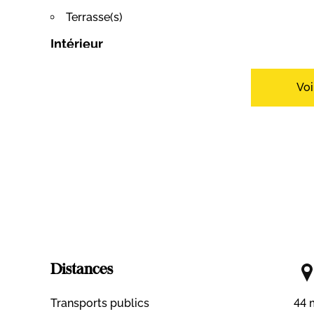
Terrasse(s)
Intérieur
Parking souterrain
Cave
Cheminée
Voi
Equipement
Cuisine équipée
Exposition
Ouest
Vue
Dégagée
Distances
Transports publics
44 