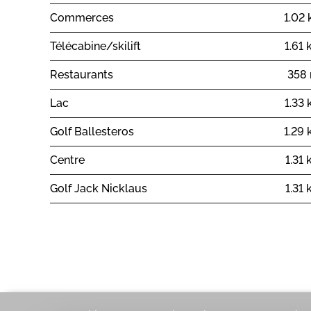
Commerces
1.02
Télécabine/skilift
1.61
Restaurants
358
Lac
1.33
Golf Ballesteros
1.29
Centre
1.31
Golf Jack Nicklaus
1.31