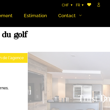
CHF
FR
ement
Estimation
Contact
 du golf
n de l'agence
rnes.