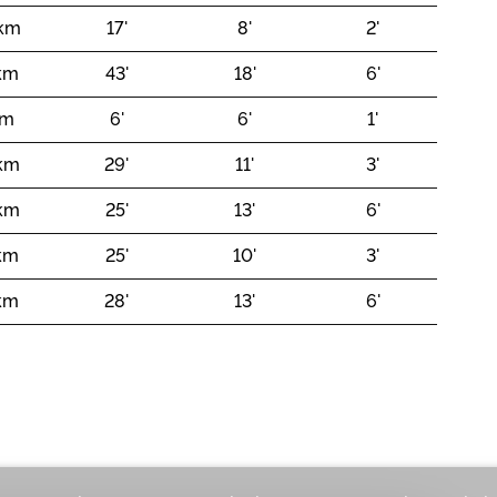
 km
17'
8'
2'
 km
43'
18'
6'
 m
6'
6'
1'
 km
29'
11'
3'
 km
25'
13'
6'
 km
25'
10'
3'
 km
28'
13'
6'