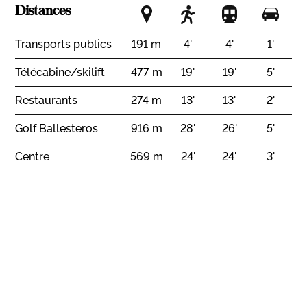
Exposition
Distances
Sud
Est
Transports publics
191 m
4'
4'
1'
Vue
Télécabine/skilift
477 m
19'
19'
5'
Champêtre
Forêt
Restaurants
274 m
13'
13'
2'
Golf Ballesteros
916 m
28'
26'
5'
Centre
569 m
24'
24'
3'