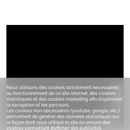
Nous utilisons des cookies strictement nécessaires
au fonctionnement de ce site internet, des cookies
statistiques et des cookies marketing afin d'optimiser
la navigation et les parcours.
Les cookies non-nécessaires (youtube, google, etc..)
permettent de générer des données statistiques sur
MapLibre
la façon dont vous utilisez le site ou encore des
cookies permettant d’afficher des publicités