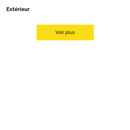
Extérieur
Terrasse(s)
Silencieux/tranquille
Verdure
De la route
Voir plus
Intérieur
Ascenseur
Garage
Cuisine ouverte
Cave
Local à ski
Non meublé
Lumineux
Equipement
Cuisine équipée
Buanderie collective
Douche
Etat
Bon