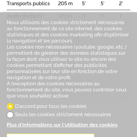
Transports publics
205 m
5'
5'
2'
Comme neuf
Jardin d'enfants
123 m
3'
3'
1'
Exposition
Nous utilisons des cookies strictement nécessaires
Commerces
169 m
6'
6'
3'
au fonctionnement de ce site internet, des cookies
Sud
statistiques et des cookies marketing afin d'optimiser
la navigation et les parcours.
Télécabine/skilift
823 m
13'
13'
3'
Ensoleillement
Les cookies non-nécessaires (youtube, google, etc..)
permettent de générer des données statistiques sur
Restaurants
43 m
1'
1'
-
Optimal
la façon dont vous utilisez le site ou encore des
cookies permettant d’afficher des publicités
Vue
Lac
327 m
5'
5'
3'
personnalisées sur leur site en fonction de votre
Belle vue
Dégagée
navigation et de votre profil.
Golf Ballesteros
581 m
12'
10'
5'
À l’exception des cookies nécessaires au
fonctionnement du site, vous pouvez contrôler ceux
Centre
440 m
8'
8'
3'
que vous souhaitez activer.
D'accord pour tous les cookies
Seuls les cookies strictement nécessaires
Plus d'informations sur l'utilisation des cookies